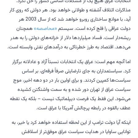
انتخابات عراق هیچ یک از مشکلات اساسی کشور را حل نکرد.
مذاکرات ائتلاف آشفته و طولانی خواهد بود. هر دولتی که روی کار
آید، با موانع ساختاری روبرو خواهد شد که از سال 2003 هر
دولت عراقی را فلج کرده است. سیستم
«محاصصه»
همچنان
ریشه‌دار است. فساد میلیاردها دلار از خزانه‌های دولتی را به هدر
می‌دهد. اقتصاد به طرز خطرناکی به درآمدهای نفتی وابسته است.
اما آنچه مهم است: عراق یک انتخابات نسبتاً آزاد و عادلانه برگزار
کرد. سیاستمداران به جای نارضایتی صرفاً فرقه‌ای، بر اساس
سیاست‌ها کمپین کردند. و برای اولین بار در دو دهه اخیر، موج
سیاست عراق از تهران دور شده و به سمت واشنگتن کشیده
می‌شود. این فقط یک فرصت دیپلماتیک نیست – بلکه یک نقطه
عطف بالقوه در رابطه پرچالش آمریکا با عراق است.
اینکه آیا دولت ترامپ از این لحظه استفاده خواهد کرد یا خیر، به
توانایی ساوایا در هدایت سیاست عراق موفق‌تر از اسلافش