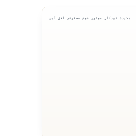
چکیدهٔ خودکار موتور هوش مصنوعی افق آبی