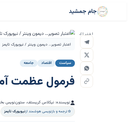
جام جمشید
اشتراک
اعتبار تصویر... دیمون وینتر / نیویورک تایمز
سیاست
اقتصاد
جامعه
فرمول عظمت آمر
نویسنده: نیکلاس کریستف، ستون‌نویس بخش
ترجمه و بازنویسی هوشمند از
نیویورک تایمز