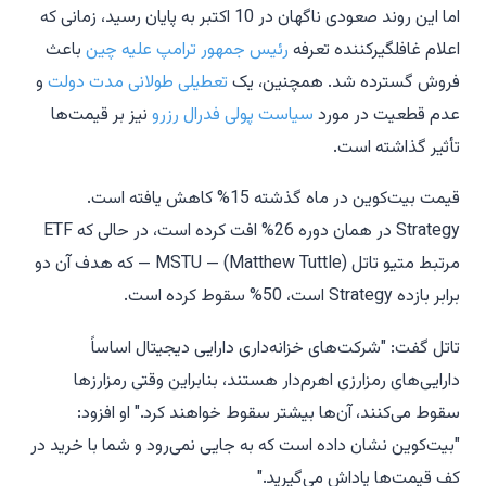
اما این روند صعودی ناگهان در 10 اکتبر به پایان رسید، زمانی که
اعلام غافلگیرکننده تعرفه
رئیس جمهور ترامپ
علیه چین
باعث
فروش گسترده شد. همچنین، یک
تعطیلی طولانی مدت دولت
و
عدم قطعیت در مورد
سیاست پولی فدرال رزرو
نیز بر قیمت‌ها
تأثیر گذاشته است.
قیمت بیت‌کوین در ماه گذشته 15% کاهش یافته است.
Strategy در همان دوره 26% افت کرده است، در حالی که ETF
مرتبط متیو تاتل (Matthew Tuttle) — MSTU — که هدف آن دو
برابر بازده Strategy است، 50% سقوط کرده است.
تاتل گفت: "شرکت‌های خزانه‌داری دارایی دیجیتال اساساً
دارایی‌های رمزارزی اهرم‌دار هستند، بنابراین وقتی رمزارزها
سقوط می‌کنند، آن‌ها بیشتر سقوط خواهند کرد." او افزود:
"بیت‌کوین نشان داده است که به جایی نمی‌رود و شما با خرید در
کف قیمت‌ها پاداش می‌گیرید."