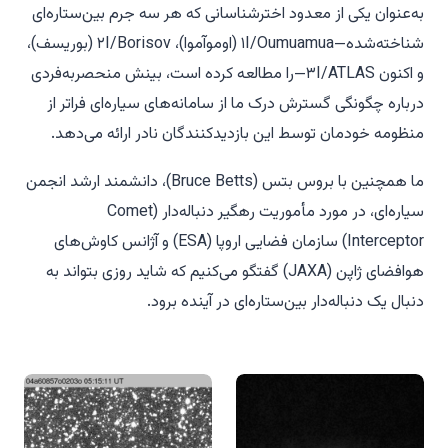
به‌عنوان یکی از معدود اخترشناسانی که هر سه جرم بین‌ستاره‌ای
شناخته‌شده—۱I/Oumuamua (اوموآموا)، ۲I/Borisov (بوریسف)،
و اکنون ۳I/ATLAS—را مطالعه کرده است، بینش منحصربه‌فردی
درباره چگونگی گسترش درک ما از سامانه‌های سیاره‌ای فراتر از
منظومه خودمان توسط این بازدیدکنندگان نادر ارائه می‌دهد.
ما همچنین با بروس بتس (Bruce Betts)، دانشمند ارشد انجمن
سیاره‌ای، در مورد مأموریت رهگیر دنباله‌دار (Comet
Interceptor) سازمان فضایی اروپا (ESA) و آژانس کاوش‌های
هوافضای ژاپن (JAXA) گفتگو می‌کنیم که شاید روزی بتواند به
دنبال یک دنباله‌دار بین‌ستاره‌ای در آینده برود.