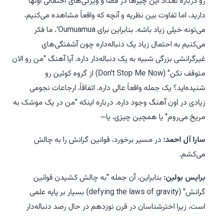
رو درباره تعداد این چیزها در فضا و ویژگی‌های احتمالی اونها
دارید، اما تفاوت بین نظریه و آنچه که واقعاً مشاهده می‌کنیم،
می‌تونه خیلی زیاد باشه. بنابراین برای ʻOumuamua، ما فکر
می‌کنیم به احتمال زیاد یک دنباله‌داره چون آشفتگی‌های
غیرگرانشی بزرگی شبیه به یک دنباله‌دار داره. آیا آهنگ "من رو الان
متوقف نکن" (Don't Stop Me Now) از گروه کوئین رو
شنیده‌اید؟ یک جمله واقعاً عالی داره. اتفاقاً، ارجاعات نجومی
زیادی در اون آهنگ وجود داره. درباره اینکه "من در یک موشک به
مریخ می‌روم" یا همچین چیزی، یا—
سارا آل احمد:
در مسیر برخورد، قوانین گرانش را به چالش
می‌کشم.
برایس بولین:
بنابراین، آن جمله "به چالش کشیدن قوانین
گرانش" (defying the laws of gravity) بسیار بر پایه علمی
است، زیرا اخترشناسان در قرن نوزدهم در حال رصد دنباله‌دار