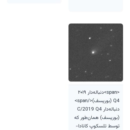
<span>دنباله‌دار ۲۰۱۹
Q4 (بوریسف)</span>
دنباله‌دار C/2019 Q4
(بوریسف) همان‌طور که
توسط تلسکوپ کانادا-