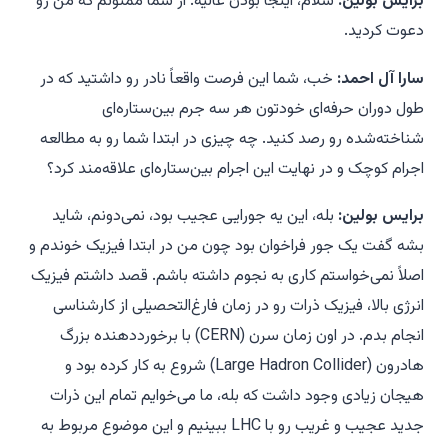
برایس بولین:
سلام، اینجا بودن عالیه. از شما ممنونم که من رو
دعوت کردید.
سارا آل احمد:
خب، شما این فرصت واقعاً نادر رو داشتید که در
طول دوران حرفه‌ای خودتون هر سه جرم بین‌ستاره‌ای
شناخته‌شده رو رصد کنید. چه چیزی در ابتدا شما رو به مطالعه
اجرام کوچک و در نهایت این اجرام بین‌ستاره‌ای علاقه‌مند کرد؟
برایس بولین:
بله، این یه جورایی عجیب بود، نمی‌دونم، شاید
بشه گفت یک جور فراخوان بود چون من در ابتدا فیزیک خوندم و
اصلاً نمی‌خواستم کاری به نجوم داشته باشم. قصد داشتم فیزیک
انرژی بالا، فیزیک ذرات رو در زمان فارغ‌التحصیلی از کارشناسی
انجام بدم. در اون زمان سرن (CERN) با برخورددهنده بزرگ
هادرون (Large Hadron Collider) شروع به کار کرده بود و
هیجان زیادی وجود داشت که بله، ما می‌خوایم تمام این ذرات
جدید عجیب و غریب رو با LHC ببینیم و این موضوع مربوط به