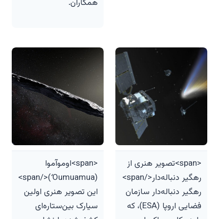
همکاران.
<span>تصویر هنری از
<span>اوموآموا
رهگیر دنباله‌دار</span>
(ʻOumuamua)</span>
رهگیر دنباله‌دار سازمان
این تصویر هنری اولین
فضایی اروپا (ESA)، که
سیارک بین‌ستاره‌ای