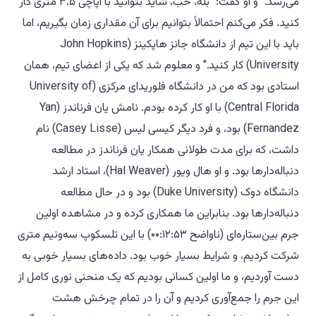
می‌رسد." و او گفت: "بله، خب، شاید بتوانید با آپاچی ۳.۵ متری کار
کنید. فکر می‌کنم احتمالاً بتوانیم برای آن مقداری زمان بگیریم، اما
باید با این تیم از دانشگاه جانز هاپکینز (John Hopkins
University) کار کنید." و معلوم شد که یکی از اعضای تیم، همان
استادی بود که من در دانشگاه فلوریدای مرکزی (University of
Central Florida) با او کار کرده بودم. نامش یان فرناندز (Yan
Fernandez) بود، و فرد دیگر کیسی لیس (Casey Lisse) نام
داشت، که برای مدت طولانی همکار یان فرناندز در مطالعه
دنباله‌دارها بود. و او هال ویور (Hal Weaver)، استاد ارشد
دانشگاه دوک (Duke University) بود و در حال مطالعه
دنباله‌دارها بود. بنابراین ما همکاری کرده و در مشاهده اولین
جرم بین‌ستاره‌ای (ناواضح ۰۰:۱۲:۵۳) با این تلسکوپ سه‌و‌نیم متری
شرکت کردیم، و شرایط بسیار خوب بود. داده‌های بسیار خوبی به
دست آوردیم، و ما اولین کسانی بودیم که یک منحنی نوری کامل از
این جرم را جمع‌آوری کردیم و آن را در تمام چرخش هشت