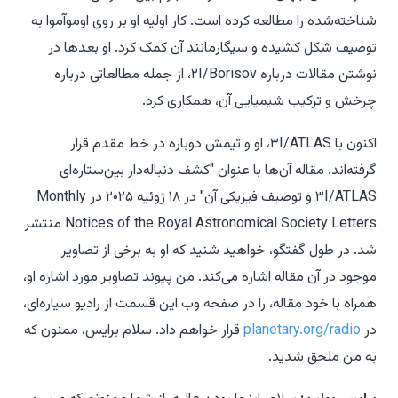
شناخته‌شده را مطالعه کرده است. کار اولیه او بر روی اوموآموا به
توصیف شکل کشیده و سیگارمانند آن کمک کرد. او بعدها در
نوشتن مقالات درباره ۲I/Borisov، از جمله مطالعاتی درباره
چرخش و ترکیب شیمیایی آن، همکاری کرد.
اکنون با ۳I/ATLAS، او و تیمش دوباره در خط مقدم قرار
گرفته‌اند. مقاله آن‌ها با عنوان "کشف دنباله‌دار بین‌ستاره‌ای
۳I/ATLAS و توصیف فیزیکی آن" در ۱۸ ژوئیه ۲۰۲۵ در Monthly
Notices of the Royal Astronomical Society Letters منتشر
شد. در طول گفتگو، خواهید شنید که او به برخی از تصاویر
موجود در آن مقاله اشاره می‌کند. من پیوند تصاویر مورد اشاره او،
همراه با خود مقاله، را در صفحه وب این قسمت از رادیو سیاره‌ای،
در
planetary.org/radio
قرار خواهم داد. سلام برایس، ممنون که
به من ملحق شدید.