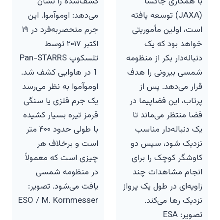
با همکاری جاکسا
کشف‌شده را نشان
(JAXA) توسعه یافته
می‌دهد: اوموآموا. این
است، اولین مأموریتی
جرم منحصربه‌فرد در ۱۹
خواهد بود که یک
اکتبر ۲۰۱۷ توسط
دنباله‌دار بکر از منظومه
تلسکوپ Pan-STARRS
شمسی بیرونی را هدف
1 در هاوایی کشف شد.
قرار می‌دهد. پس از
اوموآموا به نظر می‌رسد
پرتاب، این فضاپیما در
یک جرم فلزی یا سنگی
فضا منتظر می‌ماند تا
قرمز تیره بسیار کشیده
یک دنباله‌دار مناسب
با طولی حدود ۴۰۰ متر
نزدیک شود، سپس دو
است و برخلاف هر
کاوشگر کوچک را برای
چیزی است که معمولاً
انجام مشاهدات چند
در منظومه شمسی
زاویه‌ای در طول یک پرواز
یافت می‌شود. تصویر:
نزدیک رها می‌کند.
ESO / M. Kornmesser
تصویر: ESA