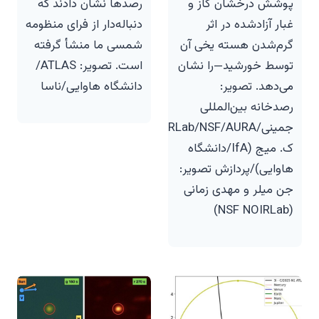
پوشش درخشان گاز و
رصدها نشان دادند که
غبار آزادشده در اثر
دنباله‌دار از فرای منظومه
گرم‌شدن هسته یخی آن
شمسی ما منشأ گرفته
توسط خورشید—را نشان
است. تصویر: ATLAS/
می‌دهد. تصویر:
دانشگاه هاوایی/ناسا
رصدخانه بین‌المللی
جمینی/NOIRLab/NSF/AURA/
ک. میج (IfA/دانشگاه
هاوایی)/پردازش تصویر:
جن میلر و مهدی زمانی
(NSF NOIRLab)