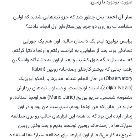
صورت برخورد با زمین.
سارا آل احمد:
پس چطور شد که جزو تیم‌هایی شدید که اولین
مشاهدات رو روی دو جرم بین‌ستاره‌ای اول انجام دادند؟
برایس بولین:
اینم یک داستان جالبه. اون هم یک جورایی
تصادفی بود. بعد از هاوایی، به فرانسه رفتم و اونجا دکترا گرفتم،
که سه سال دیگه طول کشید، و بعد از اون به دانشگاه واشنگتن
رفتم، جایی که بیشتر کارهای رصدخانه روبین (Rubin
Observatory) در حال انجام شدنه. مدیرش، زلجکو ایویزیک
(Zeljko Ivezic)، استاد اونجاست، و مسئول تیم‌های پردازش
منظومه شمسی. ماریو یوریچ (Mario Juric) هم اونجا استاده، و
ماریو در زمانی که من اونجا بودم، سرپرست من بود و در اون
زمان، ایده این بود که ما همه این ابزارهای جالب رو برای مطالعه
سیارک‌ها در رصدخانه روبین توسعه بدیم و بعد وقتی روبین
شروع به کار می‌کنه، از اون ابزارها برای مطالعه سیارک‌ها استفاده