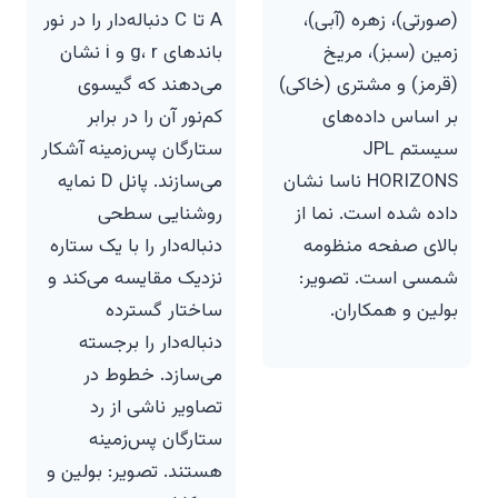
(صورتی)، زهره (آبی)،
A تا C دنباله‌دار را در نور
زمین (سبز)، مریخ
باندهای g، r و i نشان
(قرمز) و مشتری (خاکی)
می‌دهند که گیسوی
بر اساس داده‌های
کم‌نور آن را در برابر
سیستم JPL
ستارگان پس‌زمینه آشکار
HORIZONS ناسا نشان
می‌سازند. پانل D نمایه
داده شده است. نما از
روشنایی سطحی
بالای صفحه منظومه
دنباله‌دار را با یک ستاره
شمسی است. تصویر:
نزدیک مقایسه می‌کند و
بولین و همکاران.
ساختار گسترده
دنباله‌دار را برجسته
می‌سازد. خطوط در
تصاویر ناشی از رد
ستارگان پس‌زمینه
هستند. تصویر: بولین و