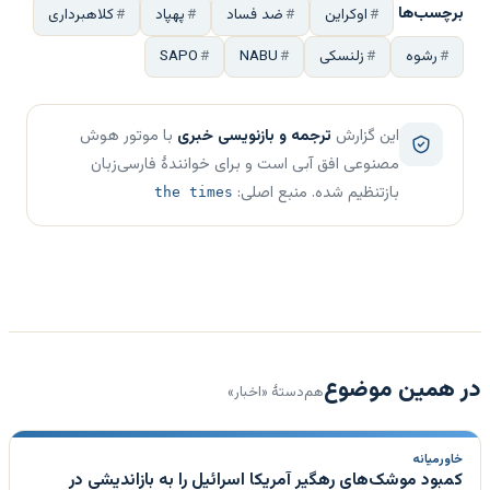
برچسب‌ها
اوکراین
ضد فساد
پهپاد
کلاهبرداری
رشوه
زلنسکی
NABU
SAPO
این گزارش
ترجمه و بازنویسی خبری
با موتور هوش
مصنوعی افق آبی است و برای خوانندهٔ فارسی‌زبان
بازتنظیم شده. منبع اصلی:
the times
در همین موضوع
هم‌دستهٔ «اخبار»
خاورمیانه
کمبود موشک‌های رهگیر آمریکا اسرائیل را به بازاندیشی در