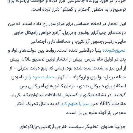
خود را در مورد پرونده جاسوسی" ابراز کرده و خواسته پاراگوئه برای
توضیح را به منظور "احترام و گفتگو" تکرار کرده است.
این انفجار در لحظه حساسی برای مرکوسور رخ داده است، که بین
دولت‌های چپ‌گرای بولیوی و برزیل، آزادی‌خواهی رادیکال خاویر
مایلی، رئیس‌جمهور آرژانتین، و محافظه‌کاری اجتماعی
عمیق‌شونده
پنیا دوقطبی شده است. روابط بین دولت‌های لولا و
پنیا در اوایل ماه مارس، پیش از انتشار اولین تحقیق UOL، پیش
از این نیز به شدت سرد شده بود، زمانی که پنج دولت مترقی – از
جمله برزیل، بولیوی و اروگوئه – ناگهان
حمایت خود را
از نامزدی
لسکانو برای دبیرکلی بعدی سازمان کشورهای آمریکایی پس
گرفتند. در نشانه دیگری از گسترش اختلافات ایدئولوژیک، یکی از
مقامات ABIN حتی
سیا را متهم کرد
که به دنبال تحریک افکار
عمومی پاراگوئه علیه برزیل است.
جولیتا هدوان، تحلیلگر سیاست خارجی آرژانتینی-پاراگوئه‌ای،