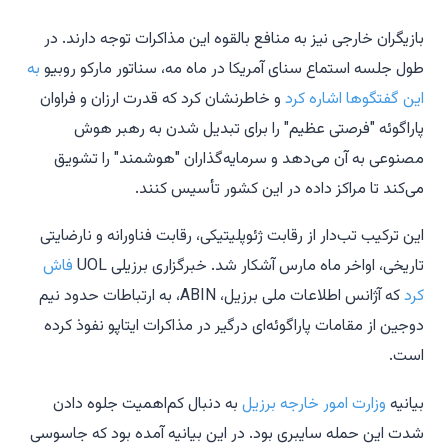
بازیگران خارجی نیز به منافع بالقوه این مذاکرات توجه دارند. در
طول جلسه استماع سنای آمریکا در ماه مه، سناتور مارکو روبیو
به
این گفتگوها اشاره کرد
و خاطرنشان کرد که قدرت ارزان و فراوان
پاراگوئه "فرصتی عظیم" را برای تبدیل شدن به رهبر هوش
مصنوعی به آن می‌دهد و سرمایه‌گذاران "هوشمند" را تشویق
می‌کند تا مراکز داده در این کشور تأسیس کنند.
این ترکیب تب‌دار از رقابت ژئوپلیتیکی، رقابت فناورانه و نارضایتی
تاریخی، اواخر ماه مارس آشکار شد. خبرگزاری برزیلی UOL
فاش
کرد
که آژانس اطلاعات ملی برزیل، ABIN، به ارتباطات حدود نیم
دوجین از مقامات پاراگوئه‌ای درگیر در مذاکرات ایتاپو نفوذ کرده
است.
بیانیه
وزارت امور خارجه برزیل
به دنبال کم‌اهمیت جلوه دادن
شدت این حمله سایبری بود. در این بیانیه آمده بود که جاسوسی