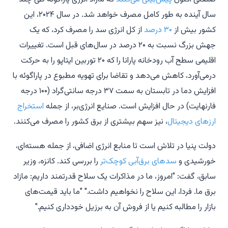
سال آینده به طور کامل مصرف خواهد شد. در سال ۲۰۲۴، این
کشور بیش از
۳۰ درصد
از کل انرژی سد را مصرف کرد، که یک
جهش بزرگ نسبت به ۲۰ درصد در سال‌های قبل است. تغییرات
اقلیمی سطح آب رودخانه پارانا را که ۲۰ توربین ایتاپو را به حرکت
درمی‌آورد، کاهش می‌دهد و تقاضا برای تهویه مطبوع در پاراگوئه با
افزایش دما در تابستان به سمت ۳۷ درجه سانتی‌گراد (۱۰۰ درجه
فارنهایت) در حال افزایش است. صنایع انرژی‌بر، از جمله
استخراج
ارزهای دیجیتال
، نیز سهم بیشتری از برق کشور را مصرف می‌کنند.
دولت پنیا در تلاش است تا منابع انرژی اضافی، از جمله هسته‌ای،
خورشیدی و
سدهای برق‌آبی کوچک‌تر
را بررسی کند. کانزه، وزیر
سابق، گفت: "امروز، ما در مذاکرات یک سلاح قدرتمند داریم: مازاد
برق ما. فردا، این سلاح را نخواهیم داشت." "ما باید قیمت‌های
بازار را مطالبه کنیم یا از فروش آن به برزیل خودداری کنیم."