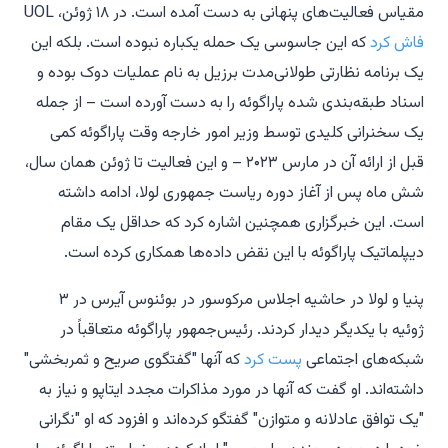
مقیاس فعالیت‌های پنهانی به دست آمده است. در ۱۸ ژوئن، UOL
فاش کرد
که این جاسوسی یک حمله یکباره نبوده است. بلکه این
یک برنامه نظارتی طولانی‌مدت برزیل به نام عملیات دوک بوده و
اسناد طبقه‌بندی شده پاراگوئه را به دست آورده است – از جمله
یک سخنرانی کلیدی توسط وزیر امور خارجه وقت پاراگوئه کمی
قبل از ارائه آن در مارس ۲۰۲۳ – و این فعالیت تا ژوئن همان سال،
شش ماه پس از آغاز دوره ریاست جمهوری لولا، ادامه داشته
است. این خبرگزاری همچنین اشاره کرد که حداقل یک مقام
دیپلماتیک پاراگوئه با این نقض داده‌ها همکاری کرده است.
پنیا و لولا در حاشیه اجلاس مرکوسور در بوئنوس آیرس در ۳
ژوئیه با یکدیگر دیدار کردند. رئیس‌جمهور پاراگوئه متعاقباً در
شبکه‌های اجتماعی
پست کرد
که آنها "گفتگوی صریح و ثمربخشی"
داشته‌اند. او گفت که آنها در مورد مذاکرات مجدد ایتاپو و نیاز به
"یک توافق عادلانه و متوازن" گفتگو کرده‌اند و افزود که او "نگرانی