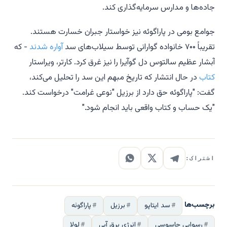
جاده‌ها و مدارس سرمایه‌گذاری کند.
جوامع بومی در پاراگوئه نیز خواستار جبران خسارت هستند.
تقریباً ۷۰۰ خانواده گوارانی توسط سیلاب‌های سد
آواره شدند
- که
آبشار عظیم سالتوس دل گوآیرا را نیز غرق کرد. کارتر، ویراستار
کتاب
در حال انتشار که تاریخ مبهم این سد را تحلیل می‌کند،
گفت: "پاراگوئه حق دارد از برزیل "نوعی غرامت" درخواست کند.
"یک حساب و کتاب واقعی باید انجام شود."
اشتراک:
برچسب‌ها
سد ایتاپو
برزیل
پاراگوئه
رسوایی جاسوسی
انرژی برق آبی
لولا