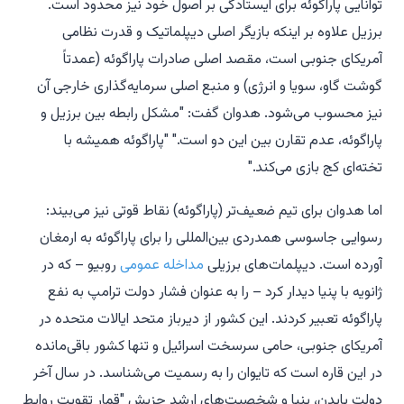
توانایی پاراگوئه برای ایستادگی بر اصول خود نیز محدود است.
برزیل علاوه بر اینکه بازیگر اصلی دیپلماتیک و قدرت نظامی
آمریکای جنوبی است، مقصد اصلی صادرات پاراگوئه (عمدتاً
گوشت گاو، سویا و انرژی) و منبع اصلی سرمایه‌گذاری خارجی آن
نیز محسوب می‌شود. هدوان گفت: "مشکل رابطه بین برزیل و
پاراگوئه، عدم تقارن بین این دو است." "پاراگوئه همیشه با
تخته‌ای کج بازی می‌کند."
اما هدوان برای تیم ضعیف‌تر (پاراگوئه) نقاط قوتی نیز می‌بیند:
رسوایی جاسوسی همدردی بین‌المللی را برای پاراگوئه به ارمغان
آورده است. دیپلمات‌های برزیلی
مداخله عمومی
روبیو – که در
ژانویه با پنیا دیدار کرد – را به عنوان فشار دولت ترامپ به نفع
پاراگوئه تعبیر کردند. این کشور از دیرباز متحد ایالات متحده در
آمریکای جنوبی، حامی سرسخت اسرائیل و تنها کشور باقی‌مانده
در این قاره است که تایوان را به رسمیت می‌شناسد. در سال آخر
دولت بایدن، پنیا و شخصیت‌های ارشد حزبش "قمار تقویت روابط