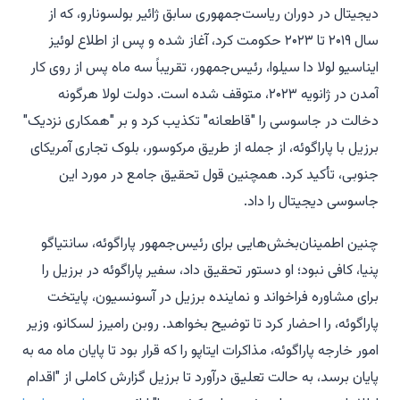
دیجیتال در دوران ریاست‌جمهوری سابق ژائیر بولسونارو، که از
سال ۲۰۱۹ تا ۲۰۲۳ حکومت کرد، آغاز شده و پس از اطلاع لوئیز
ایناسیو لولا دا سیلوا، رئیس‌جمهور، تقریباً سه ماه پس از روی کار
آمدن در ژانویه ۲۰۲۳، متوقف شده است. دولت لولا هرگونه
دخالت در جاسوسی را "قاطعانه" تکذیب کرد و بر "همکاری نزدیک"
برزیل با پاراگوئه، از جمله از طریق مرکوسور، بلوک تجاری آمریکای
جنوبی، تأکید کرد. همچنین قول تحقیق جامع در مورد این
جاسوسی دیجیتال را داد.
چنین اطمینان‌بخش‌هایی برای رئیس‌جمهور پاراگوئه، سانتیاگو
پنیا، کافی نبود؛ او دستور تحقیق داد، سفیر پاراگوئه در برزیل را
برای مشاوره فراخواند و نماینده برزیل در آسونسیون، پایتخت
پاراگوئه، را احضار کرد تا توضیح بخواهد. روبن رامیرز لسکانو، وزیر
امور خارجه پاراگوئه، مذاکرات ایتاپو را که قرار بود تا پایان ماه مه به
پایان برسد، به حالت تعلیق درآورد تا برزیل گزارش کاملی از "اقدام