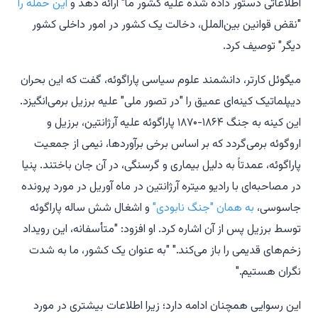
اطلاعاتی دستور داده شده علیه کشور ما" ارائه دهد و
این حمله را
"نقض قوانین بین‌الملل، دخالت یک کشور در امور داخلی کشور
دیگر" توصیف کرد.
میگوئل کارتر، دانشمند علوم سیاسی پاراگوئه، گفت که این بحران
دیپلماتیک کینه‌ای عمیق را "در تصور ملی" علیه برزیل برمی‌انگیزد.
این کینه به جنگ ۱۸۶۴-۱۸۷۰ پاراگوئه علیه آرژانتین، برزیل و
اروگوئه برمی‌گردد که بر اساس برخی برآوردها، نیمی از جمعیت
پاراگوئه، عمدتاً به دلیل بیماری و گرسنگی، در آن جان باختند. پنیا
در مصاحبه‌ای با رادیو میتره آرژانتین در ماه آوریل در مورد پرونده
جاسوسی،
به همان "جنگ نابودی"
و اشغال شش ساله پاراگوئه
توسط برزیل پس از آن اشاره کرد. او افزود: "متأسفانه، این رویداد
زخم‌های قدیمی را باز می‌کند." "به عنوان یک کشور، ما به شدت
نگران هستیم."
این رسوایی همچنان ادامه دارد؛ زیرا اطلاعات بیشتری در مورد