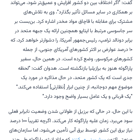
گفت: "اگر اختلاف بین دو کشور افزایش و عمیق‌تر شود، می‌تواند
بر همکاری در سایر مسائل تأثیر بگذارد"، وی به تلاش‌های
مشترک برای مقابله با قاچاق مواد مخدر اشاره کرد. بن‌بست بر
سر جاسوسی مرتبط با ایتاپو همچنین ارائه یک جبهه متحد در
برابر دونالد ترامپ، رئیس‌جمهور آمریکا، را دشوارتر خواهد کرد، که
۱۰ درصد عوارض بر اکثر کشورهای آمریکای جنوبی، از جمله
کشورهای مرکوسور، وضع کرده است. در همین حال، سفیر
پاراگوئه هنوز به برازیلیا بازنگشته است. هدوان گفت: "لحظه
جدی است که یک کشور متحد، در حال مذاکره در مورد یک
موضوع مهم دوجانبه، از چنین ابزار [نظارتی] استفاده می‌کند."
"یک قربانی و یک عامل بسیار واضح وجود دارد."
با این حال، در حالی که برزیل از طولانی شدن وضعیت نابرابر فعلی
سود می‌برد، زمان علیه پاراگوئه کار می‌کند. اگرچه تقریباً ۱۰۰ درصد
نیاز برق این کشور توسط برق آبی تأمین می‌شود، اما سازمان‌های
صنعتی اکنون
پیش‌بینی می‌کنند
که مازاد انرژی پاراگوئه طی چند