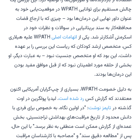
استفاده از بازدارنده‌ها و هورمون‌ها را توصیه کرد. این بررسی یک
چالش مستقیم برای توانایی WPATH در موقعیت‌یابی خود به
عنوان داور نهایی این درمان‌ها بود – چیزی که با ارجاع قضات
محافظه‌کار به سند بریتانیایی در سوالات و نظرات خود در
اسکرمتی
آشکارتر شد. یکی از
اتهامات اصلی
WPATH علیه هیلاری
کس، متخصص ارشد کودکان که ریاست این بررسی را بر عهده
داشت، این بود که او متخصص جنسیت نبود – به عبارت دیگر، او
بخشی از حلقه مورد اطمینان نبود که از قبل موافق مفید بودن
این درمان‌ها بودند.
به دلیل خصومت WPATH، بسیاری از چپ‌گرایان آمریکایی اکنون
معتقدند که گزارش کس
رد شده است
. لیدیا پولگرین در اوت
گذشته در
تایمز
نوشت
: "در اولین نگاه، به خصوص برای فردی با
دانش محدود از تاریخ مراقبت‌های بهداشتی تراجنسیتی، بخش
عمده‌ای از گزارش ممکن است منطقی به نظر برسد." با این حال،
پس از "مطالعه دقیق سند" و "مصاحبه با کارشناسان مراقبت