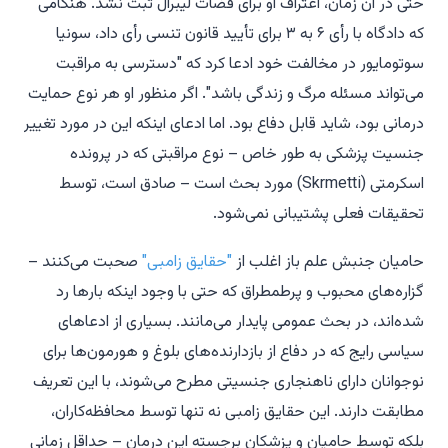
حتی در آن زمان، اعتراف او برای قضات لیبرال ثبت نشد. هنگامی
که دادگاه با رأی ۶ به ۳ برای تأیید قانون تنسی رأی داد، سونیا
سوتومایور در مخالفت خود ادعا کرد که "دسترسی به مراقبت
می‌تواند مسئله مرگ و زندگی باشد". اگر منظور او
هر
نوع حمایت
درمانی بود، شاید قابل دفاع بود. اما ادعای اینکه این در مورد تغییر
جنسیت پزشکی به طور خاص – نوع مراقبتی که در پرونده
اسکرمتی (Skrmetti)
مورد بحث است – صادق است، توسط
تحقیقات فعلی پشتیبانی نمی‌شود.
حامیان جنبش علم باز اغلب از
"حقایق زامبی"
صحبت می‌کنند –
گزاره‌های محبوب و پرطمطراق که حتی با وجود اینکه بارها رد
شده‌اند، در بحث عمومی پایدار می‌مانند. بسیاری از ادعاهای
سیاسی رایج که در دفاع از بازدارنده‌های بلوغ و هورمون‌ها برای
نوجوانان دارای ناهنجاری جنسیتی مطرح می‌شوند، با این تعریف
مطابقت دارند. این حقایق زامبی نه تنها توسط محافظه‌کاران،
بلکه توسط حامیان و پزشکان برجسته این درمان – حداقل زمانی