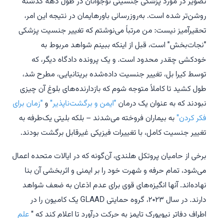
تصویر در مورد پزشکی جنسیتی نوجوانان در طول دهه گذشته
روشن‌تر شده است. به‌روزرسانی باورهایمان در نتیجه این امر،
تحقیرآمیز نیست: من مرتباً می‌نوشتم که تغییر جنسیت پزشکی
"نجات‌بخش" است، قبل از اینکه ببینم شواهد مربوط به
خودکشی چقدر محدود است. و یک پرونده دادگاه دیگر، که
توسط کیرا بل، تغییر جنسیت داده‌شده بریتانیایی، مطرح شد،
طول کشید تا کاملاً متوجه شوم که بازدارنده‌های بلوغ آن چیزی
نبودند که به عنوان یک درمان
"ایمن و برگشت‌ناپذیر"
و
"زمان برای
فکر کردن"
به بیماران فروخته می‌شدند – بلکه بلیتی یک‌طرفه به
تغییر جنسیت کامل، با تغییرات فیزیکی غیرقابل برگشت بودند.
برخی از حامیان پروتکل هلندی، آن‌گونه که در ایالات متحده اعمال
می‌شود، تمام حرفه و شهرت خود را بر ایمنی و اثربخشی آن بنا
نهاده‌اند. آنها انگیزه‌های قوی برای عدم اذعان به ضعف شواهد
دارند. در سال ۲۰۲۳، گروه حمایتی GLAAD یک کامیون را در
اطراف دفاتر
نیویورک تایمز
به حرکت درآورد تا اعلام کند که "
علم