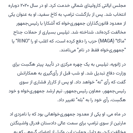
مجلس ایالتی کارولینای شمالی خدمت کرد. او در سال ۲۰۲۰ دوباره
انتخاب شد. پس از بازگشت ترامپ به کاخ سفید، او به عنوان یکی
از معدود قانون‌گذاران جمهوری‌خواه که آشکارا با رئیس‌جمهور
مخالفت کرده‌اند، شناخته شد. تیلیس بسیاری از حملات جناح
"ماگا" (MAGA) حزب را دفع کرده است، که اغلب او را "RINO" یا
"جمهوری‌خواه فقط در نام" می‌نامند.
در ژانویه، تیلیس به یک چهره مرکزی در تأیید پیتر هگسِت برای
وزارت دفاع تبدیل شد. او شب قبل از رأی‌گیری به همکارانش
گفت که رأی "نه" خواهد داد. او پس از کارزار فشاری از سوی
رئیس‌جمهور، معاون رئیس‌جمهور، تیم ارشد جمهوری‌خواه و خود
هگسِت، رأی خود را به "بله" تغییر داد.
در ماه می، او یکی از معدود جمهوری‌خواهانی بود که با نامزدی اد
مارتین از سوی ترامپ برای سمت عالی دادستان فدرال واشینگتن
مخالفت کرد، به دلیل حمایت این وکیل از اعضای گروهی که به