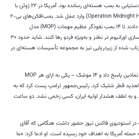
گسترده‌ای کردند که ایران را به آستانه دستیابی به بمب هسته‌ای رسانده بود. آمریکا در ۲۲ ژوئن با
«عملیات چکش نیمه‌شب» (Operation Midnight Hammer) وارد عمل شد. بمب‌افکن‌های بی-۲
مأموریتی ۳۷ ساعته از میسوری انجام دادند تا ۱۴ بمب نفوذگر عظیم مهمات (MOP) مدل
جی‌بی‌یو-۵۷ را بر روی سایت‌های غنی‌سازی اورانیوم در نطنز و به‌ویژه فردو رها کنند. شاید حدود ۳۰
 کروز تاماهاک (Tomahawk) پرتاب شده از زیردریایی نیز به مجموعه تأسیسات هسته‌ای در
ایران روز بعد با یک اقدام تلافی‌جویانه نمادین پاسخ داد و ۱۴ موشک – یکی به ازای هر MOP
ر العدید قطر شلیک کرد. رئیس‌جمهور ترامپ پست کرد که به
و به لطف هشدار اولیه ایران، کسی زخمی نشد. دو ساعت
 در استودیوی فاکس نیوز حضور داشت هنگامی که آقای
ه حمله آمریکا به اهداف خود رسیده است. او ادعا کرد: «ما