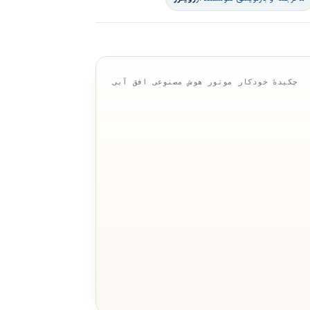
چکیدهٔ خودکار موتور هوش مصنوعی افق آبی