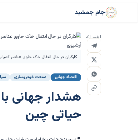
جام جمشید
اشتراک
کارگران در حال انتقال خاک حاوی عناصر کمیاب خاکی برای صادرات د
اقتصاد جهانی
صنعت خودروسازی
سیا
هشدار جهانی با
حیاتی چین
نویسنده: جارت رنشاو,ارنست شایدر,جف م