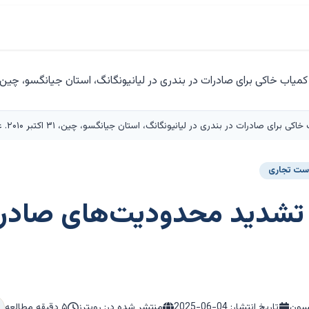
ر بندری در لیانیونگانگ، استان جیانگسو، چین، ۳۱ اکتبر ۲۰۱۰. عکس: رویترز/استرینگر/عکس آرشیوی
ست تجاری
 تشدید محدودیت‌های صادر
یسون
تاریخ انتشار:
2025-06-04
منتشر شده در: رویترز
۵ دقیقه مطالعه