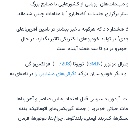
یپلمات‌های اروپایی از کشورهایی با صنایع بزرگ
تار برگزاری جلسات "اضطراری" با مقامات چینی شده‌اند.
) هشدار داد که هرگونه تاخیر بیشتر در تامین آهن‌رباهای
ی" بر تولید خودروهای الکتریکی تاثیر بگذارد، در حال
خودرو در دو تا سه هفته آینده است.
نرال موتورز (
GM.N
)، تویوتا (
7203.T
)، فولکس‌واگن
 و دیگر خودروسازان بزرگ،
نگرانی‌های مشابهی را
در نامه‌ای به
ت: "بدون دسترسی قابل اعتماد به این عناصر و آهن‌رباها،
طعات حیاتی خودرو، از جمله گیربکس‌های اتوماتیک، بدنه
گرها، کمربند ایمنی، بلندگوها، چراغ‌ها، موتورها، فرمان