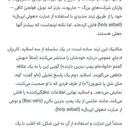
وارثان شرکت‌های بزرگ — ماریوت، بارنز اند نوبل، فولجرز کافی —
خود را از طریق ترند جدیدی با استفاده از عبارت «هولی ایربال»
(holy airball) فاش کرده‌اند. اما نکته اینجاست که بیشتر آنها
جعلی هستند.
مکانیک این ترند ساده است: در یک سلسله از سه اسلاید، کاربران
ادعای عمومی درباره خودشان را منتشر می‌کنند (مثلاً «بهش
گفتم خانواده‌ام پمپ بنزین دارند») گویی این را به یک علاقه
عاطفی می‌گویند. اسلاید دوم یک پاسخ تخیلی («او گفت: 'اوه،
مثل شل یا شورون؟'») از طرف فردی که با او صحبت می‌کنند،
نمایش می‌دهد. و اسلاید نهایی اطلاعات غافلگیرکننده را فاش
می‌کند، مانند عکسی از یک پمپ بنزین باکی‌ز (Buc-ee’s) و نوعی
از عبارت «هولی ایربال» (holy airball).
منشأ این عبارت و استفاده از آن به این شکل، که اغلب با یک