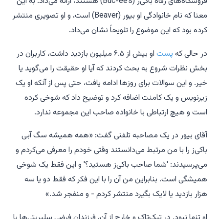
فروشگاه‌های رفاه باکی‌ز (Buc-ee’s) هستند، ارائه می‌داد. به این
معنا که نام خانوادگی او بیور (Beaver) است، و او تصویری منتشر
کرده بود که این موضوع را تلویحاً نشان می‌داد.
در حالی که
پست
او بیش از ۶.۵ میلیون بازدید داشت، کاربران در
بخش نظرات شروع به بحث کردند که آیا او حقیقت را می‌گوید یا
خیر. و این سوالات برای روزها ادامه یافت، حتی پس از آنکه او یک
زیرنویس و یک کامنت اضافه کرد و توضیح داد که شوخی کرده
است و هیچ ارتباطی با خانواده صاحب این مجموعه ندارد.
آقای بیور در یک مصاحبه تلفنی گفت: «همه همیشه سگ آبی
باکی‌ز را با من مرتبط می‌دانستند وقتی خودم را معرفی می‌کردم و
می‌پرسیدند: 'شما صاحب باکی‌ز هستید؟' و این فقط یک شوخی
همیشگی است. بنابراین من آن را با این فکر که فقط دو یا سه
هزار بازدید یا لایک بگیرد منتشر کردم - و منفجر شد.»
او تنها نبود. در تیک‌تاک و خارج از آن، فرزندان فرضی سلبریتی‌ها یا