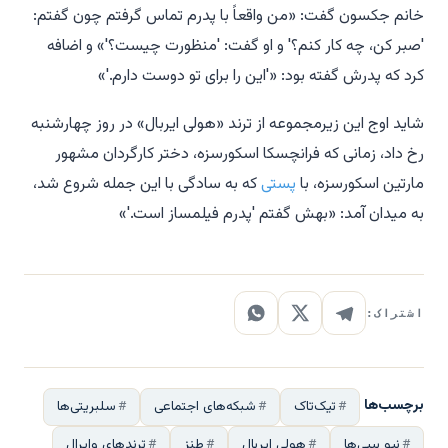
خانم جکسون گفت: «من واقعاً با پدرم تماس گرفتم چون گفتم:
'صبر کن، چه کار کنم؟' و او گفت: 'منظورت چیست؟'» و اضافه
کرد که پدرش گفته بود: «'این را برای تو دوست دارم.'»
شاید اوج این زیرمجموعه از ترند «هولی ایربال» در روز چهارشنبه
رخ داد، زمانی که فرانچسکا اسکورسزه، دختر کارگردان مشهور
مارتین اسکورسزه، با
پستی
که به سادگی با این جمله شروع شد،
به میدان آمد: «بهش گفتم 'پدرم فیلمساز است.'»
اشتراک:
برچسب‌ها
تیک‌تاک
شبکه‌های اجتماعی
سلبریتی‌ها
نپو بیبی‌ها
هولی ایربال
طنز
ترندهای وایرال