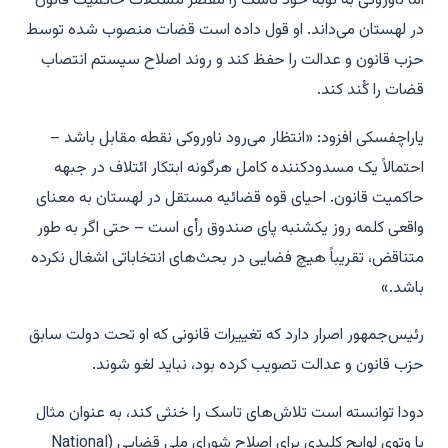
اما ناوروکی به نوبه خود تاسک را مقصر مشکلات حاکمیت قانون
در لهستان می‌داند. او قول داده است قضات منصوب شده توسط
حزب قانون و عدالت را حفظ کند و روند اصلاح سیستم انتصاب
قضات را کُند کند.
یاراچفسکی افزود: «انتظار می‌رود ناوروکی نقطه مقابل باشد –
احتمالاً یک مسدودکننده کامل هرگونه ابتکار ائتلاف در جبهه
حاکمیت قانون. احیای قوه قضائیه مستقل در لهستان به معنای
واقعی کلمه روز یکشنبه پای صندوق رأی است – حتی اگر به طور
متناقض، تقریباً هیچ فضایی در بحث‌های انتخاباتی اشغال نکرده
باشد.»
رئیس‌جمهور اصرار دارد که تغییرات قانونی که او تحت دولت سابق
حزب قانون و عدالت تصویب کرده بود، نباید لغو شوند.
دودا توانسته است تلاش‌های تاسک را خنثی کند، به عنوان مثال
با وتوی لوایح کلیدی برای اصلاح شورای ملی قضایی (National