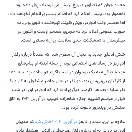
معتاد جوان که تصاویر صریح برایش می‌فرستاد، پول داده بود،
ناهموار بود. پلیس اعلام کرد که اقدام بیشتری انجام نخواهد داد،
اما همسر وقت ادواردز، ویکی فلیند، تهیه‌کننده تلویزیونی، به
صورت عمومی اعلام کرد که مجری، همسر اوست و اکنون در
بیمارستان با «مشکلات جدی سلامت روان» بستری است.
شش ادعای جدید به دنبال آن مطرح شد، که عمدتاً درباره رفتار
ادواردز در رسانه‌های اجتماعی بود، از جمله اینکه او پیام‌های
«وحشتناکی» به یک نوجوان در اینستاگرام فرستاده بود. سه ادعا
از کارکنان بی‌بی‌سی بود، دو نفر در حال حاضر مشغول به کار و یک
نفر سابق؛ بعدها، کارمند دیگری ادعا کرد که ادواردز او را در شب
قبل از مراسم تشییع جنازه شاهزاده فیلیپ در آوریل ۲۰۲۱ به اتاق
هتلش در ویندزور دعوت کرده بود.
علاوه بر این، ساندی تایمز
در آوریل ۲۰۲۴ فاش کرد
که مدیران
ادواردز دو بار به او درباره رفتار غیرحرفه‌ای آنلاین هشدار داده