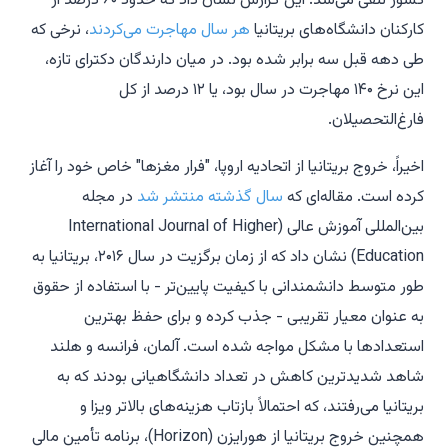
کشور تلقی می‌شد. این گزارش نشان داد که حدود ۶۰ درصد از
کارکنان دانشگاه‌های بریتانیا
هر سال مهاجرت می‌کردند
، نرخی که
طی دهه قبل سه برابر شده بود. در میان دارندگان دکترای تازه،
این نرخ ۱۴۰ مهاجرت در سال بود، یا ۱۲ درصد از کل
فارغ‌التحصیلان.
اخیراً، خروج بریتانیا از اتحادیه اروپا، "فرار مغزها" خاص خود را آغاز
کرده است. مقاله‌ای که
سال گذشته منتشر شد
در مجله
بین‌المللی آموزش عالی
(International Journal of Higher
Education) نشان داد که از زمان برگزیت در سال ۲۰۱۶، بریتانیا به
طور متوسط دانشمندانی با کیفیت پایین‌تر - با استفاده از حقوق
به عنوان معیار تقریبی - جذب کرده و برای حفظ بهترین
استعدادها با مشکل مواجه شده است. آلمان، فرانسه و هلند
شاهد شدیدترین کاهش در تعداد دانشگاهیانی بودند که به
بریتانیا می‌رفتند، که احتمالاً بازتاب هزینه‌های بالاتر ویزا و
همچنین خروج بریتانیا از هورایزن (Horizon)، برنامه تأمین مالی