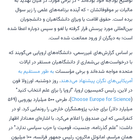
توضیح بودجه خود بوده‌اند - در برخی موارد، در میان تهدید به
مالیات بر موقوفاتشان - که آینده برنامه‌های علمی را زیر سوال
برده است. حقوق اقامت یا ویزای دانشگاهیان و دانشجویان
بین‌المللی مورد پرسش قرار گرفته یا لغو و سپس دوباره اعطا شده
است؛ به دیگران از ورود ممانعت شده است.
بر اساس گزارش‌های غیررسمی، دانشگاه‌های اروپایی می‌گویند که
با درخواست‌های بی‌شماری از دانشگاهیان مستقر در ایالات
متحده مواجه شده‌اند و برخی مؤسسات
به طور مستقیم به
آمریکایی‌های نگران پیشنهاد می‌دهند
. روز دوشنبه، اورزولا فون
در لاین، رئیس کمیسیون اروپا، "اروپا را برای علم انتخاب کنید"
(
Choose Europe for Science
)، طرحی ۵۰۰ میلیارد یورویی (۵۶۹
میلیارد دلار) برای جذب پژوهشگران خارجی را رونمایی کرد. او در
کنفرانسی که این صندوق را اعلام می‌کرد، با اشاره‌ای معنادار اظهار
داشت: "علم گذرنامه، جنسیت، قومیت یا حزب سیاسی ندارد." در
همان مراسم، امانوئل ماکرون، رئیس جمهور فرانسه، ۱۰۰ میلیون