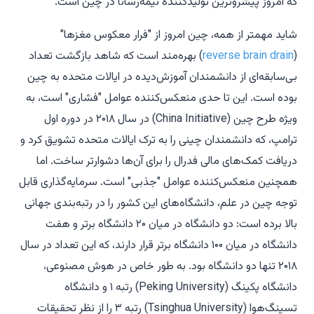
که امروز پیشروترین تولیدکننده نیمه‌رسانا در چین است.
شاید مهمتر از همه، چین امروز از "فرار معکوس مغزها"
(
reverse brain drain
) بهره‌مند است که شاهد بازگشت تعداد
بی‌سابقه‌ای از دانشمندان آموزش‌دیده در ایالات متحده به چین
بوده است. این تا حدی منعکس‌کننده عوامل "فشاری" است، به
ویژه طرح چین (China Initiative) در سال ۲۰۱۸ در دوره اول
ترامپ، که دانشمندان چینی را به ترک ایالات متحده تشویق کرد و
دریافت کمک‌های مالی فدرال را برای آن‌ها دشوارتر ساخت. اما
همچنین منعکس‌کننده عوامل "جذبی" است. سرمایه‌گذاری قابل
توجه چین در علم، دانشگاه‌های این کشور را در رتبه‌بندی جهانی
بالا برده است: دو دانشگاه در میان ۲۰ دانشگاه برتر و هفت
دانشگاه در میان ۱۰۰ دانشگاه برتر قرار دارند، که این تعداد در سال
۲۰۱۸ تنها دو دانشگاه بود. به طور خاص در هوش مصنوعی،
دانشگاه پکینگ (Peking University) رتبه ۱ و دانشگاه
تسینگ‌هوا (Tsinghua University) رتبه ۳ را از نظر تحقیقات